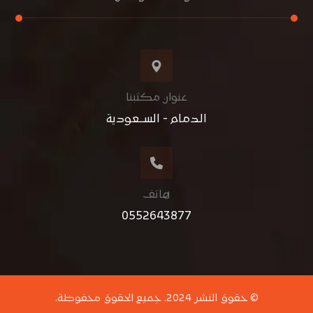
عنوان مكتبنا
الدمام - الســعودية
هاتف
0552643877
© حقوق النشر 2024. جميع الحقوق محفوظة.