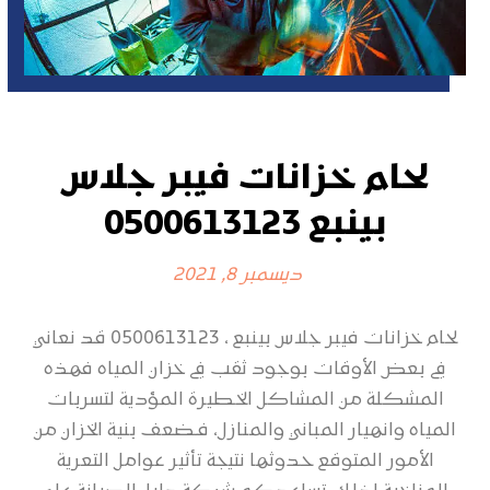
لحام خزانات فيبر جلاس
بينبع 0500613123
ديسمبر 8, 2021
لحام خزانات فيبر جلاس بينبع ، 0500613123 قد نعاني
في بعض الأوقات بوجود ثقب في خزان المياه فهذه
المشكلة من المشاكل الخطيرة المؤدية لتسربات
المياه وانهيار المباني والمنازل، فـضعف بنية الخزان من
الأمور المتوقع حدوثها نتيجة تأثير عوامل التعرية