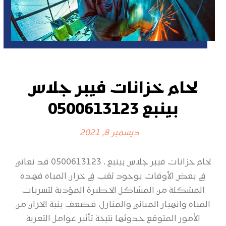
لحام خزانات فيبر جلاس
بينبع 0500613123
ديسمبر 8, 2021
لحام خزانات فيبر جلاس بينبع ، 0500613123 قد نعاني
في بعض الأوقات بوجود ثقب في خزان المياه فهذه
المشكلة من المشاكل الخطيرة المؤدية لتسربات
المياه وانهيار المباني والمنازل، فـضعف بنية الخزان من
الأمور المتوقع حدوثها نتيجة تأثير عوامل التعرية