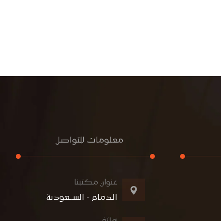
معلومات للتواصل
عنوان مكتبنا
الدمام - الســعودية