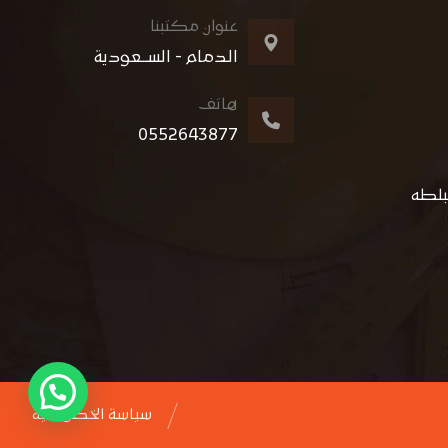
عنوان مكتبنا
الدمام - الســعودية
هاتف
0552643877
بلطه
سياسة الخصوصية