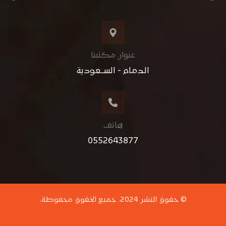
عنوان مكتبنا
الدمام - الســعودية
هاتف
0552643877
© حقوق النشر 2024. جميع الحقوق محفوظة.