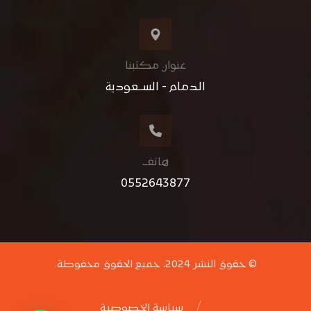
عنوان مكتبنا
الدمام - الســعودية
هاتف
0552643877
© حقوق النشر 2024. جميع الحقوق محفوظة.
سياسة الخصوصية