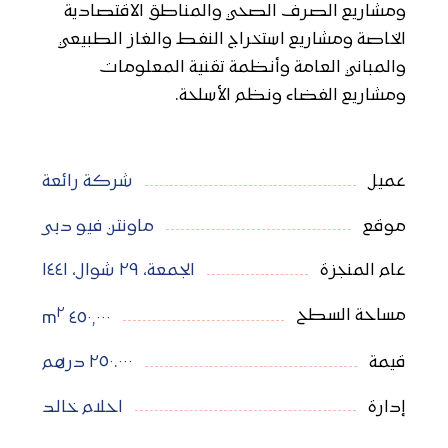
ومشاريع الصرف الصحي والمناطق الاقتصادية
الخاصة ومشاريع استخراج النفط والغاز الطبيعي
والمباني العامة وأنظمة تقنية المعلومات
ومشاريع الفضاء ونظم الأسلحة.
عميل
شركة رائعة
موقع
ماونتن فيو دبی
عام المنجزة
الجمعة، ٢٩ شوال، ١٤٤١
٢
مساحة السطح
٤٥٠,٠٠٠ m
قيمة
٢٥٠.٠٠٠ درهم
إدارة
احلام خالد